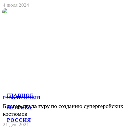
4 июля 2024
ГЛАВНОЕ
РАЗВЛЕЧЕНИЯ
Блогер стала гуру
по созданию супергеройских
МОСКВА
костюмов
РОССИЯ
21 дек. 2021