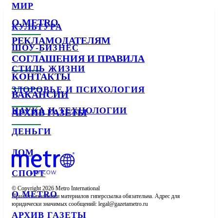
МИР
О METRO
КУЛЬТУРА
РЕКЛАМОДАТЕЛЯМ
ШОУ-БИЗНЕС
СОГЛАШЕНИЯ И ПРАВИЛА
СТИЛЬ ЖИЗНИ
КОНТАКТЫ
ЗДОРОВЬЕ И ПСИХОЛОГИЯ
ВАКАНСИИ
НАУКА И ТЕХНОЛОГИИ
АРХИВ ГАЗЕТЫ
ДЕНЬГИ
ДОМ
СПОРТ
© Copyright 2026 Metro International

О METRO
При использовании материалов гиперссылка обязательна. Адрес для 
юридически значимых сообщений: 
АРХИВ ГАЗЕТЫ