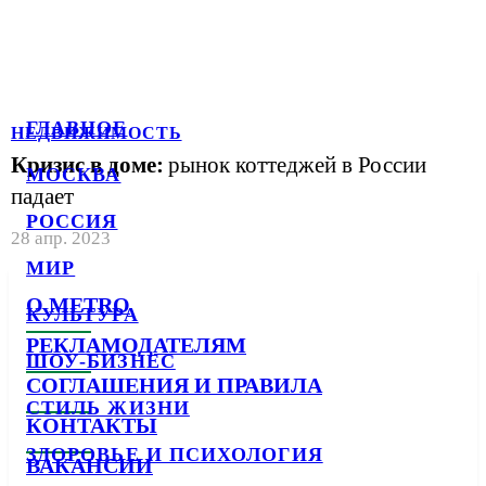
ГЛАВНОЕ
НЕДВИЖИМОСТЬ
Кризис в доме:
рынок коттеджей в России
МОСКВА
падает
РОССИЯ
28 апр. 2023
МИР
О METRO
КУЛЬТУРА
РЕКЛАМОДАТЕЛЯМ
ШОУ-БИЗНЕС
СОГЛАШЕНИЯ И ПРАВИЛА
СТИЛЬ ЖИЗНИ
КОНТАКТЫ
ЗДОРОВЬЕ И ПСИХОЛОГИЯ
ВАКАНСИИ