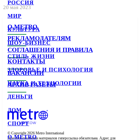
РОССИЯ
20 мая 2023
МИР
О METRO
КУЛЬТУРА
РЕКЛАМОДАТЕЛЯМ
ШОУ-БИЗНЕС
СОГЛАШЕНИЯ И ПРАВИЛА
СТИЛЬ ЖИЗНИ
КОНТАКТЫ
ЗДОРОВЬЕ И ПСИХОЛОГИЯ
ВАКАНСИИ
НАУКА И ТЕХНОЛОГИИ
АРХИВ ГАЗЕТЫ
ДЕНЬГИ
ДОМ
СПОРТ
© Copyright 2026 Metro International

О METRO
При использовании материалов гиперссылка обязательна. Адрес для 