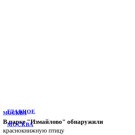
ГЛАВНОЕ
МОСКВА
В парке "Измайлово" обнаружили
МОСКВА
краснокнижную птицу