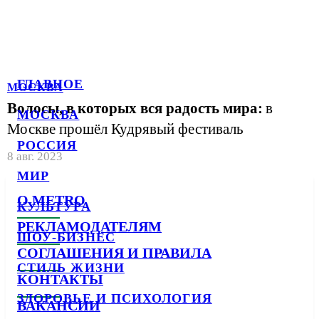
ГЛАВНОЕ
МОСКВА
Волосы, в которых вся радость мира:
в
МОСКВА
Москве прошёл Кудрявый фестиваль
РОССИЯ
8 авг. 2023
МИР
О METRO
КУЛЬТУРА
РЕКЛАМОДАТЕЛЯМ
ШОУ-БИЗНЕС
СОГЛАШЕНИЯ И ПРАВИЛА
СТИЛЬ ЖИЗНИ
КОНТАКТЫ
ЗДОРОВЬЕ И ПСИХОЛОГИЯ
ВАКАНСИИ