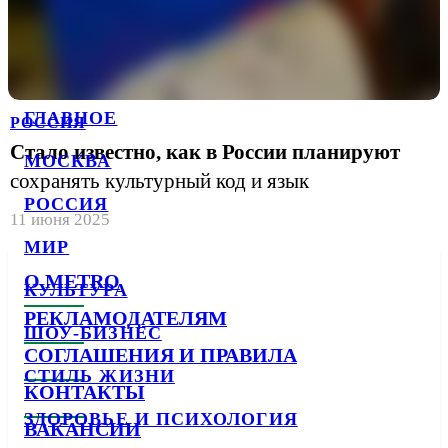
ГЛАВНОЕ
РОССИЯ
Стало известно, как в России планируют
МОСКВА
сохранять культурный код и язык
РОССИЯ
11 июня 2025
МИР
О METRO
КУЛЬТУРА
РЕКЛАМОДАТЕЛЯМ
ШОУ-БИЗНЕС
СОГЛАШЕНИЯ И ПРАВИЛА
СТИЛЬ ЖИЗНИ
КОНТАКТЫ
ЗДОРОВЬЕ И ПСИХОЛОГИЯ
ВАКАНСИИ