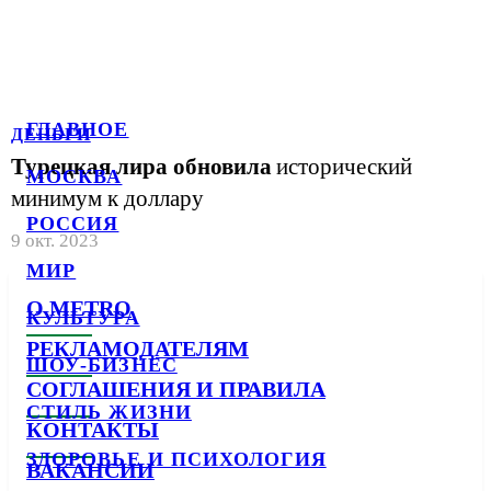
ГЛАВНОЕ
ДЕНЬГИ
Турецкая лира обновила
исторический
МОСКВА
минимум к доллару
РОССИЯ
9 окт. 2023
МИР
О METRO
КУЛЬТУРА
РЕКЛАМОДАТЕЛЯМ
ШОУ-БИЗНЕС
СОГЛАШЕНИЯ И ПРАВИЛА
СТИЛЬ ЖИЗНИ
КОНТАКТЫ
ЗДОРОВЬЕ И ПСИХОЛОГИЯ
ВАКАНСИИ