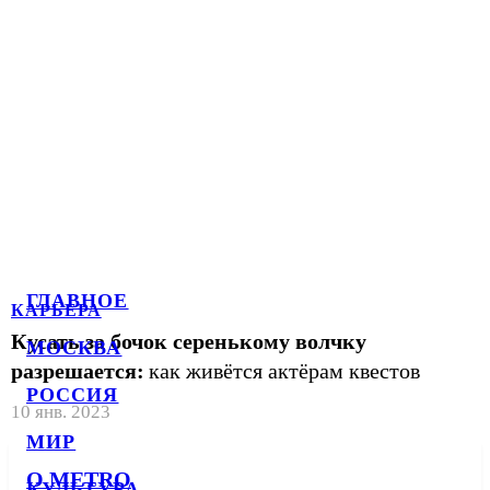
ГЛАВНОЕ
КАРЬЕРА
Кусать за бочок серенькому волчку
МОСКВА
разрешается:
как живётся актёрам квестов
РОССИЯ
10 янв. 2023
МИР
О METRO
КУЛЬТУРА