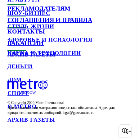
РЕКЛАМОДАТЕЛЯМ
ШОУ-БИЗНЕС
СОГЛАШЕНИЯ И ПРАВИЛА
СТИЛЬ ЖИЗНИ
КОНТАКТЫ
ЗДОРОВЬЕ И ПСИХОЛОГИЯ
ВАКАНСИИ
НАУКА И ТЕХНОЛОГИИ
АРХИВ ГАЗЕТЫ
ДЕНЬГИ
ДОМ
СПОРТ
© Copyright 2026 Metro International

О METRO
При использовании материалов гиперссылка обязательна. Адрес для 
юридически значимых сообщений: 
АРХИВ ГАЗЕТЫ
16+