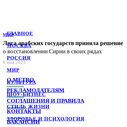
ГЛАВНОЕ
МИР
Лига арабских государств приняла решение
МОСКВА
о восстановлении Сирии в своих рядах
РОССИЯ
8 мая 2023
МИР
О METRO
КУЛЬТУРА
РЕКЛАМОДАТЕЛЯМ
ШОУ-БИЗНЕС
СОГЛАШЕНИЯ И ПРАВИЛА
СТИЛЬ ЖИЗНИ
КОНТАКТЫ
ЗДОРОВЬЕ И ПСИХОЛОГИЯ
ВАКАНСИИ