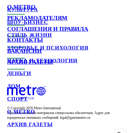
О METRO
КУЛЬТУРА
РЕКЛАМОДАТЕЛЯМ
ШОУ-БИЗНЕС
СОГЛАШЕНИЯ И ПРАВИЛА
СТИЛЬ ЖИЗНИ
КОНТАКТЫ
ЗДОРОВЬЕ И ПСИХОЛОГИЯ
ВАКАНСИИ
НАУКА И ТЕХНОЛОГИИ
АРХИВ ГАЗЕТЫ
ДЕНЬГИ
ДОМ
СПОРТ
© Copyright 2026 Metro International

О METRO
При использовании материалов гиперссылка обязательна. Адрес для 
юридически значимых сообщений: 
АРХИВ ГАЗЕТЫ