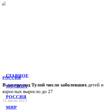
ГЛАВНОЕ
РОССИЯ
В лагере под Тулой число заболевших
детей и
МОСКВА
взрослых выросло до 27
РОССИЯ
31 июля 2023
МИР