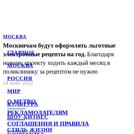
МОСКВА
Москвичам будут оформлять льготные
ГЛАВНОЕ
электронные рецепты на год.
Благодаря
новому проекту ходить каждый месяц в
МОСКВА
поликлинику за рецептом не нужно
РОССИЯ
24 нояб. 2022
МИР
О METRO
КУЛЬТУРА
РЕКЛАМОДАТЕЛЯМ
ШОУ-БИЗНЕС
СОГЛАШЕНИЯ И ПРАВИЛА
СТИЛЬ ЖИЗНИ