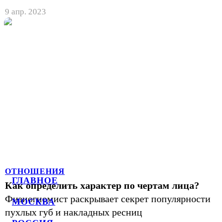
9 апр. 2023
ОТНОШЕНИЯ
ГЛАВНОЕ
Как определить характер по чертам лица?
Физиогномист раскрывает секрет популярности
МОСКВА
пухлых губ и накладных ресниц