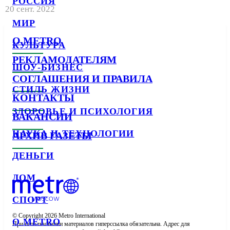
РОССИЯ
20 сент. 2022
МИР
О METRO
КУЛЬТУРА
РЕКЛАМОДАТЕЛЯМ
ШОУ-БИЗНЕС
СОГЛАШЕНИЯ И ПРАВИЛА
СТИЛЬ ЖИЗНИ
КОНТАКТЫ
ЗДОРОВЬЕ И ПСИХОЛОГИЯ
ВАКАНСИИ
НАУКА И ТЕХНОЛОГИИ
АРХИВ ГАЗЕТЫ
ДЕНЬГИ
ДОМ
СПОРТ
© Copyright 2026 Metro International

О METRO
При использовании материалов гиперссылка обязательна. Адрес для 