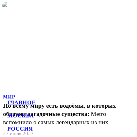
МИР
ГЛАВНОЕ
По всему миру есть водоёмы, в которых
обитают загадочные существа:
Metro
МОСКВА
вспомнило о самых легендарных из них
РОССИЯ
27 июля 2023