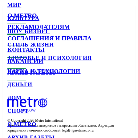
МИР
О METRO
КУЛЬТУРА
РЕКЛАМОДАТЕЛЯМ
ШОУ-БИЗНЕС
СОГЛАШЕНИЯ И ПРАВИЛА
СТИЛЬ ЖИЗНИ
КОНТАКТЫ
ЗДОРОВЬЕ И ПСИХОЛОГИЯ
ВАКАНСИИ
НАУКА И ТЕХНОЛОГИИ
АРХИВ ГАЗЕТЫ
ДЕНЬГИ
ДОМ
СПОРТ
© Copyright 2026 Metro International

О METRO
При использовании материалов гиперссылка обязательна. Адрес для 
юридически значимых сообщений: 
АРХИВ ГАЗЕТЫ