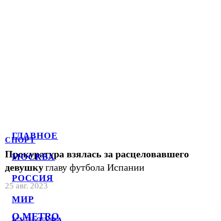
ГЛАВНОЕ
СПОРТ
Прокуратура взялась за расцеловавшего
МОСКВА
девушку
главу футбола Испании
РОССИЯ
25 авг. 2023
МИР
О METRO
КУЛЬТУРА