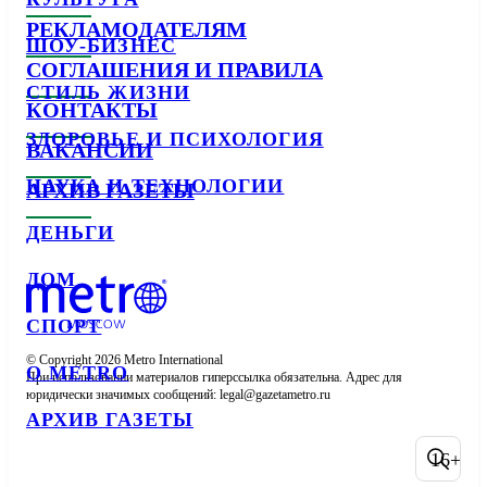
РЕКЛАМОДАТЕЛЯМ
ШОУ-БИЗНЕС
СОГЛАШЕНИЯ И ПРАВИЛА
СТИЛЬ ЖИЗНИ
КОНТАКТЫ
ЗДОРОВЬЕ И ПСИХОЛОГИЯ
ВАКАНСИИ
НАУКА И ТЕХНОЛОГИИ
АРХИВ ГАЗЕТЫ
ДЕНЬГИ
ДОМ
СПОРТ
© Copyright 2026 Metro International

О METRO
При использовании материалов гиперссылка обязательна. Адрес для 
юридически значимых сообщений: 
АРХИВ ГАЗЕТЫ
16+