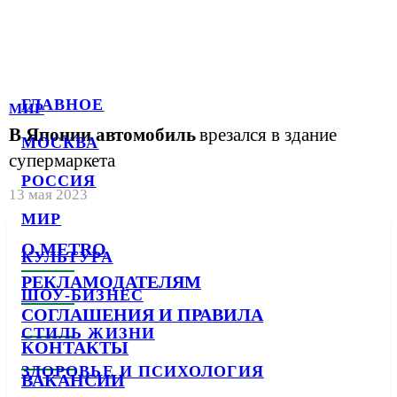
ГЛАВНОЕ
МИР
В Японии автомобиль
врезался в здание
МОСКВА
супермаркета
РОССИЯ
13 мая 2023
МИР
О METRO
КУЛЬТУРА
РЕКЛАМОДАТЕЛЯМ
ШОУ-БИЗНЕС
СОГЛАШЕНИЯ И ПРАВИЛА
СТИЛЬ ЖИЗНИ
КОНТАКТЫ
ЗДОРОВЬЕ И ПСИХОЛОГИЯ
ВАКАНСИИ