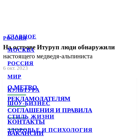
ГЛАВНОЕ
РОССИЯ
На острове Итуруп люди обнаружили
МОСКВА
настоящего медведя-альпиниста
РОССИЯ
6 окт. 2023
МИР
О METRO
КУЛЬТУРА
РЕКЛАМОДАТЕЛЯМ
ШОУ-БИЗНЕС
СОГЛАШЕНИЯ И ПРАВИЛА
СТИЛЬ ЖИЗНИ
КОНТАКТЫ
ЗДОРОВЬЕ И ПСИХОЛОГИЯ
ВАКАНСИИ