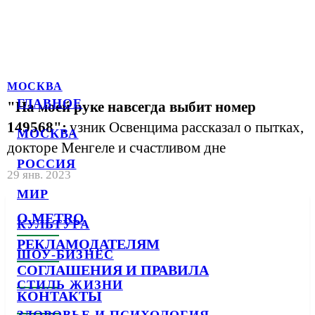
МОСКВА
ГЛАВНОЕ
"На моей руке навсегда выбит номер
149568":
узник Освенцима рассказал о пытках,
МОСКВА
докторе Менгеле и счастливом дне
РОССИЯ
29 янв. 2023
МИР
О METRO
КУЛЬТУРА
РЕКЛАМОДАТЕЛЯМ
ШОУ-БИЗНЕС
СОГЛАШЕНИЯ И ПРАВИЛА
СТИЛЬ ЖИЗНИ
КОНТАКТЫ