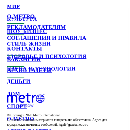
МИР
О METRO
КУЛЬТУРА
РЕКЛАМОДАТЕЛЯМ
ШОУ-БИЗНЕС
СОГЛАШЕНИЯ И ПРАВИЛА
СТИЛЬ ЖИЗНИ
КОНТАКТЫ
ЗДОРОВЬЕ И ПСИХОЛОГИЯ
ВАКАНСИИ
НАУКА И ТЕХНОЛОГИИ
АРХИВ ГАЗЕТЫ
ДЕНЬГИ
ДОМ
СПОРТ
© Copyright 2026 Metro International

О METRO
При использовании материалов гиперссылка обязательна. Адрес для 
юридически значимых сообщений: 