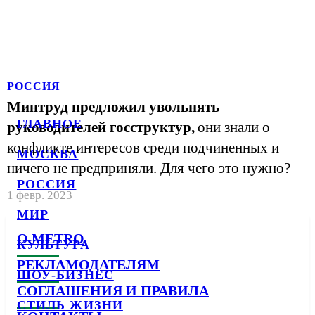
РОССИЯ
Минтруд предложил увольнять
ГЛАВНОЕ
руководителей госструктур,
они знали о
конфликте интересов среди подчиненных и
МОСКВА
ничего не предприняли. Для чего это нужно?
РОССИЯ
1 февр. 2023
МИР
О METRO
КУЛЬТУРА
РЕКЛАМОДАТЕЛЯМ
ШОУ-БИЗНЕС
СОГЛАШЕНИЯ И ПРАВИЛА
СТИЛЬ ЖИЗНИ