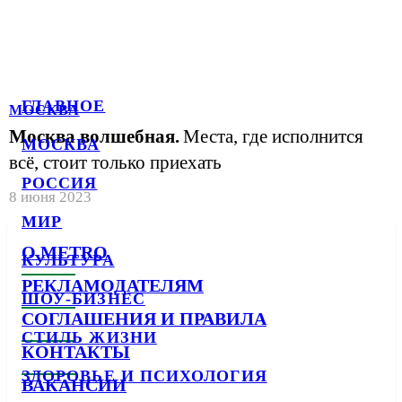
ГЛАВНОЕ
МОСКВА
Москва волшебная.
Места, где исполнится
МОСКВА
всё, стоит только приехать
РОССИЯ
8 июня 2023
МИР
О METRO
КУЛЬТУРА
РЕКЛАМОДАТЕЛЯМ
ШОУ-БИЗНЕС
СОГЛАШЕНИЯ И ПРАВИЛА
СТИЛЬ ЖИЗНИ
КОНТАКТЫ
ЗДОРОВЬЕ И ПСИХОЛОГИЯ
ВАКАНСИИ