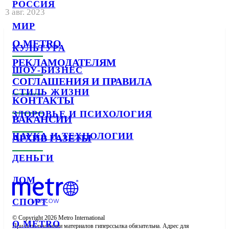
РОССИЯ
3 авг. 2023
МИР
О METRO
КУЛЬТУРА
РЕКЛАМОДАТЕЛЯМ
ШОУ-БИЗНЕС
СОГЛАШЕНИЯ И ПРАВИЛА
СТИЛЬ ЖИЗНИ
КОНТАКТЫ
ЗДОРОВЬЕ И ПСИХОЛОГИЯ
ВАКАНСИИ
НАУКА И ТЕХНОЛОГИИ
АРХИВ ГАЗЕТЫ
ДЕНЬГИ
ДОМ
СПОРТ
© Copyright 2026 Metro International

О METRO
При использовании материалов гиперссылка обязательна. Адрес для 