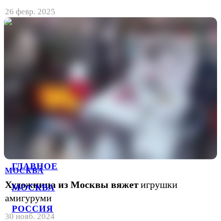
26 февр. 2025
ГЛАВНОЕ
МОСКВА
Художница из Москвы вяжет
игрушки
МОСКВА
амигуруми
РОССИЯ
30 нояб. 2024