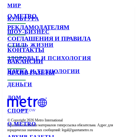
МИР
О METRO
КУЛЬТУРА
РЕКЛАМОДАТЕЛЯМ
ШОУ-БИЗНЕС
СОГЛАШЕНИЯ И ПРАВИЛА
СТИЛЬ ЖИЗНИ
КОНТАКТЫ
ЗДОРОВЬЕ И ПСИХОЛОГИЯ
ВАКАНСИИ
НАУКА И ТЕХНОЛОГИИ
АРХИВ ГАЗЕТЫ
ДЕНЬГИ
ДОМ
СПОРТ
© Copyright 2026 Metro International

О METRO
При использовании материалов гиперссылка обязательна. Адрес для 
юридически значимых сообщений: 