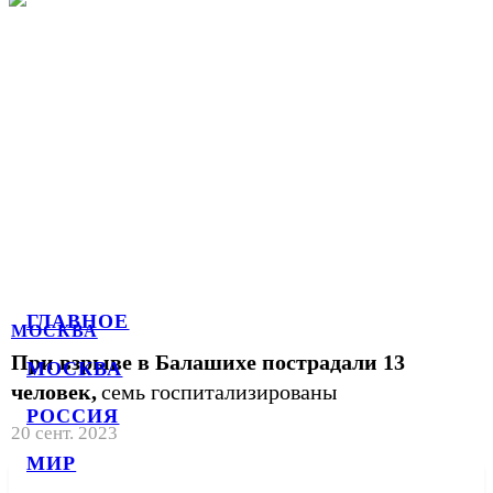
ГЛАВНОЕ
МОСКВА
При взрыве в Балашихе пострадали 13
МОСКВА
человек,
семь госпитализированы
РОССИЯ
20 сент. 2023
МИР