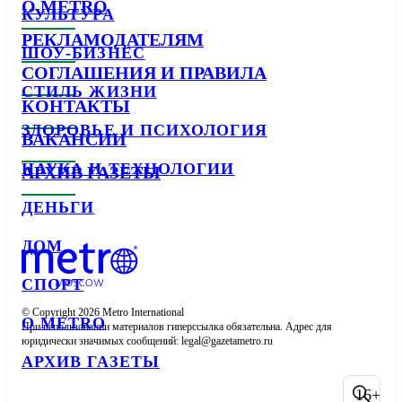
О METRO
КУЛЬТУРА
РЕКЛАМОДАТЕЛЯМ
ШОУ-БИЗНЕС
СОГЛАШЕНИЯ И ПРАВИЛА
СТИЛЬ ЖИЗНИ
КОНТАКТЫ
ЗДОРОВЬЕ И ПСИХОЛОГИЯ
ВАКАНСИИ
НАУКА И ТЕХНОЛОГИИ
АРХИВ ГАЗЕТЫ
ДЕНЬГИ
ДОМ
СПОРТ
© Copyright 2026 Metro International

О METRO
При использовании материалов гиперссылка обязательна. Адрес для 
юридически значимых сообщений: 
АРХИВ ГАЗЕТЫ
16+