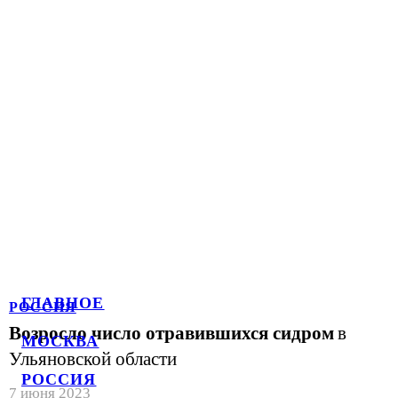
ГЛАВНОЕ
РОССИЯ
Возросло число отравившихся сидром
в
МОСКВА
Ульяновской области
РОССИЯ
7 июня 2023