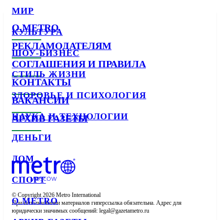
МИР
О METRO
КУЛЬТУРА
РЕКЛАМОДАТЕЛЯМ
ШОУ-БИЗНЕС
СОГЛАШЕНИЯ И ПРАВИЛА
СТИЛЬ ЖИЗНИ
КОНТАКТЫ
ЗДОРОВЬЕ И ПСИХОЛОГИЯ
ВАКАНСИИ
НАУКА И ТЕХНОЛОГИИ
АРХИВ ГАЗЕТЫ
ДЕНЬГИ
ДОМ
СПОРТ
© Copyright 2026 Metro International

О METRO
При использовании материалов гиперссылка обязательна. Адрес для 
юридически значимых сообщений: 