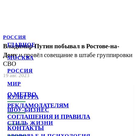
РОССИЯ
ГЛАВНОЕ
Владимир Путин побывал в Ростове-на-
Дону
и провёл совещание в штабе группировки
МОСКВА
СВО
РОССИЯ
19 авг. 2023
МИР
О METRO
КУЛЬТУРА
РЕКЛАМОДАТЕЛЯМ
ШОУ-БИЗНЕС
СОГЛАШЕНИЯ И ПРАВИЛА
СТИЛЬ ЖИЗНИ
КОНТАКТЫ