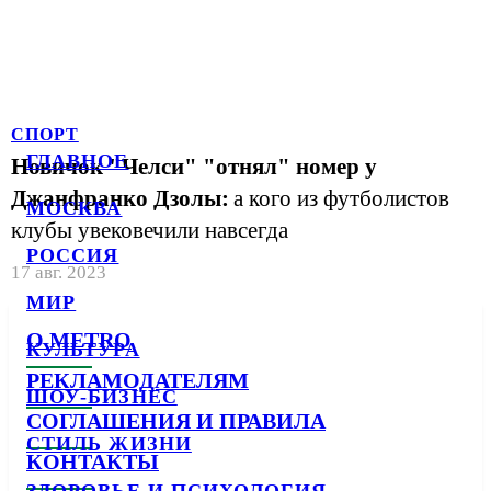
СПОРТ
ГЛАВНОЕ
Новичок "Челси" "отнял" номер у
Джанфранко Дзолы:
а кого из футболистов
МОСКВА
клубы увековечили навсегда
РОССИЯ
17 авг. 2023
МИР
О METRO
КУЛЬТУРА
РЕКЛАМОДАТЕЛЯМ
ШОУ-БИЗНЕС
СОГЛАШЕНИЯ И ПРАВИЛА
СТИЛЬ ЖИЗНИ
КОНТАКТЫ