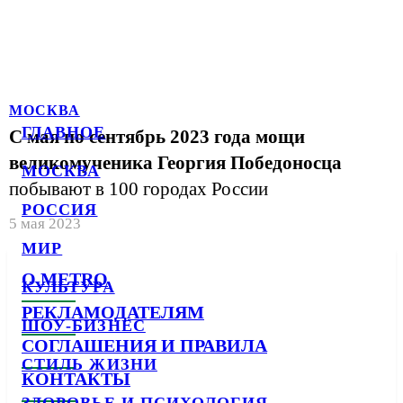
МОСКВА
ГЛАВНОЕ
С мая по сентябрь 2023 года мощи
великомученика Георгия Победоносца
МОСКВА
побывают в 100 городах России
РОССИЯ
5 мая 2023
МИР
О METRO
КУЛЬТУРА
РЕКЛАМОДАТЕЛЯМ
ШОУ-БИЗНЕС
СОГЛАШЕНИЯ И ПРАВИЛА
СТИЛЬ ЖИЗНИ
КОНТАКТЫ