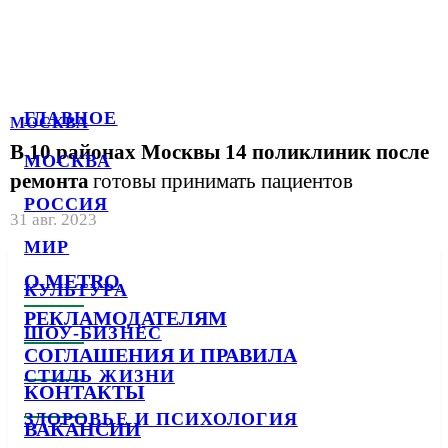
ГЛАВНОЕ
МОСКВА
В 10 районах Москвы 14 поликлиник после
МОСКВА
ремонта
готовы принимать пациентов
РОССИЯ
31 авг. 2023
МИР
О METRO
КУЛЬТУРА
РЕКЛАМОДАТЕЛЯМ
ШОУ-БИЗНЕС
СОГЛАШЕНИЯ И ПРАВИЛА
СТИЛЬ ЖИЗНИ
КОНТАКТЫ
ЗДОРОВЬЕ И ПСИХОЛОГИЯ
ВАКАНСИИ