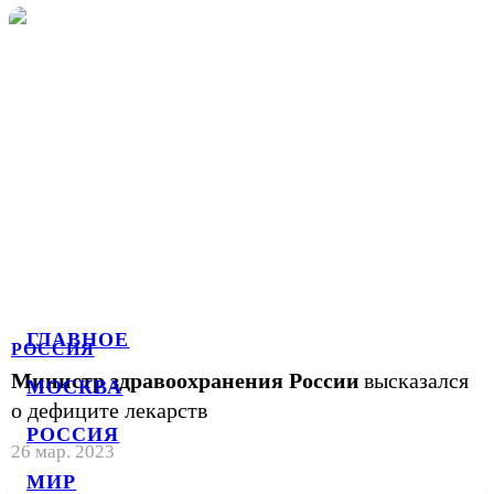
ГЛАВНОЕ
РОССИЯ
Министр здравоохранения России
высказался
МОСКВА
о дефиците лекарств
РОССИЯ
26 мар. 2023
МИР