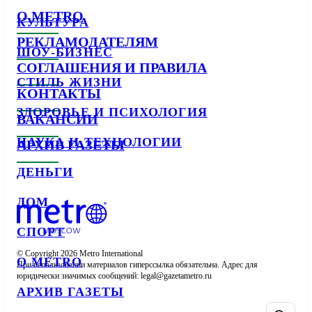
О METRO
КУЛЬТУРА
РЕКЛАМОДАТЕЛЯМ
ШОУ-БИЗНЕС
СОГЛАШЕНИЯ И ПРАВИЛА
СТИЛЬ ЖИЗНИ
КОНТАКТЫ
ЗДОРОВЬЕ И ПСИХОЛОГИЯ
ВАКАНСИИ
НАУКА И ТЕХНОЛОГИИ
АРХИВ ГАЗЕТЫ
ДЕНЬГИ
ДОМ
СПОРТ
© Copyright 2026 Metro International

О METRO
При использовании материалов гиперссылка обязательна. Адрес для 
юридически значимых сообщений: 
АРХИВ ГАЗЕТЫ