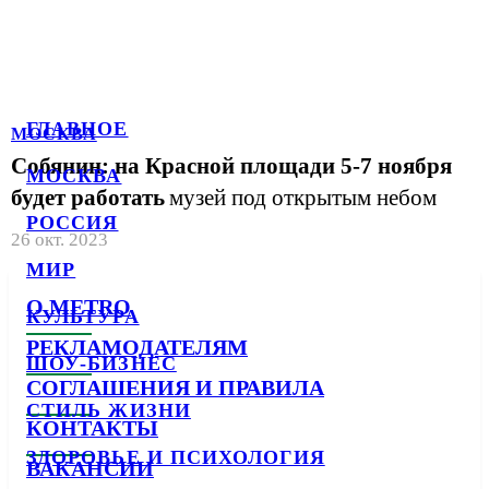
ГЛАВНОЕ
МОСКВА
Собянин: на Красной площади 5-7 ноября
МОСКВА
будет работать
музей под открытым небом
РОССИЯ
26 окт. 2023
МИР
О METRO
КУЛЬТУРА
РЕКЛАМОДАТЕЛЯМ
ШОУ-БИЗНЕС
СОГЛАШЕНИЯ И ПРАВИЛА
СТИЛЬ ЖИЗНИ
КОНТАКТЫ
ЗДОРОВЬЕ И ПСИХОЛОГИЯ
ВАКАНСИИ