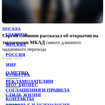
МОСКВА
ГЛАВНОЕ
Сергей Собянин рассказал об открытии на
территории МКАД
самого длинного
МОСКВА
надземного перехода
РОССИЯ
8 мар. 2025
МИР
О METRO
КУЛЬТУРА
РЕКЛАМОДАТЕЛЯМ
ШОУ-БИЗНЕС
СОГЛАШЕНИЯ И ПРАВИЛА
СТИЛЬ ЖИЗНИ
КОНТАКТЫ