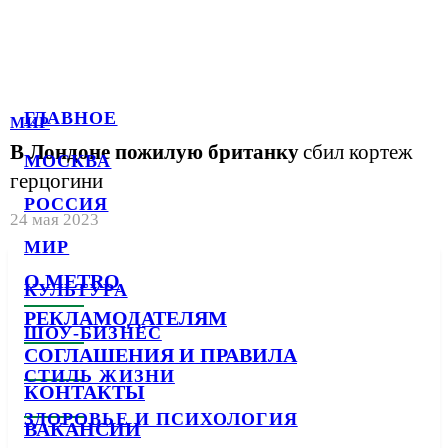
ГЛАВНОЕ
МИР
В Лондоне пожилую британку
сбил кортеж
МОСКВА
герцогини
РОССИЯ
24 мая 2023
МИР
О METRO
КУЛЬТУРА
РЕКЛАМОДАТЕЛЯМ
ШОУ-БИЗНЕС
СОГЛАШЕНИЯ И ПРАВИЛА
СТИЛЬ ЖИЗНИ
КОНТАКТЫ
ЗДОРОВЬЕ И ПСИХОЛОГИЯ
ВАКАНСИИ