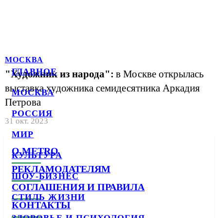
МОСКВА
ГЛАВНОЕ
"Художник из народа":
в Москве открылась
выставка художника семидесятника Аркадия
МОСКВА
Петрова
РОССИЯ
31 окт. 2023
МИР
О METRO
КУЛЬТУРА
РЕКЛАМОДАТЕЛЯМ
ШОУ-БИЗНЕС
СОГЛАШЕНИЯ И ПРАВИЛА
СТИЛЬ ЖИЗНИ
КОНТАКТЫ