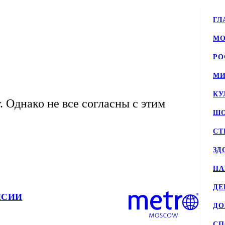
ГЛ
МО
РО
МИ
КУ
т. Однако не все согласны с этим
ШО
СТ
ЗД
НА
ДЕ
НСИИ
Д
СП