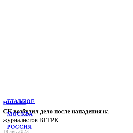
ГЛАВНОЕ
МОСКВА
СК возбудил дело после нападения
на
МОСКВА
журналистов ВГТРК
РОССИЯ
18 авг. 2023