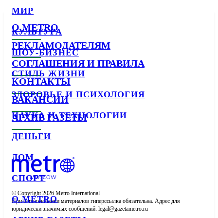
МИР
О METRO
КУЛЬТУРА
РЕКЛАМОДАТЕЛЯМ
ШОУ-БИЗНЕС
СОГЛАШЕНИЯ И ПРАВИЛА
СТИЛЬ ЖИЗНИ
КОНТАКТЫ
ЗДОРОВЬЕ И ПСИХОЛОГИЯ
ВАКАНСИИ
НАУКА И ТЕХНОЛОГИИ
АРХИВ ГАЗЕТЫ
ДЕНЬГИ
ДОМ
СПОРТ
© Copyright 2026 Metro International

О METRO
При использовании материалов гиперссылка обязательна. Адрес для 
юридически значимых сообщений: 