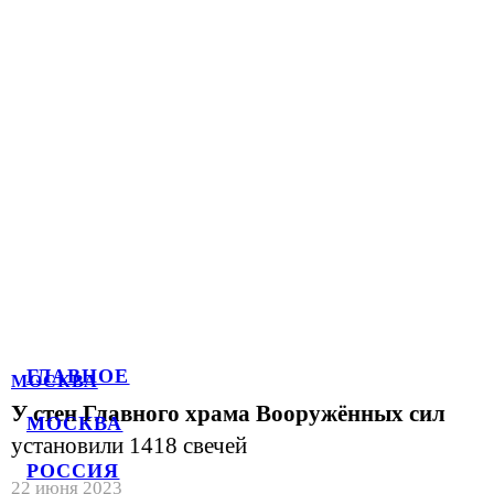
ГЛАВНОЕ
МОСКВА
У стен Главного храма Вооружённых сил
МОСКВА
установили 1418 свечей
РОССИЯ
22 июня 2023