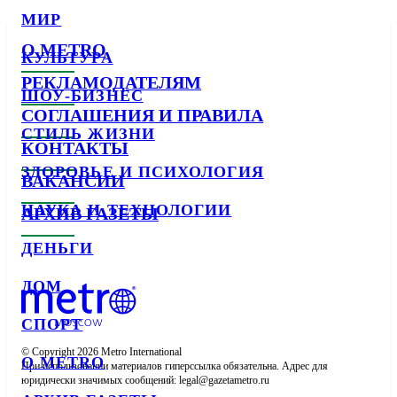
МИР
О METRO
КУЛЬТУРА
РЕКЛАМОДАТЕЛЯМ
ШОУ-БИЗНЕС
СОГЛАШЕНИЯ И ПРАВИЛА
СТИЛЬ ЖИЗНИ
КОНТАКТЫ
ЗДОРОВЬЕ И ПСИХОЛОГИЯ
ВАКАНСИИ
НАУКА И ТЕХНОЛОГИИ
АРХИВ ГАЗЕТЫ
ДЕНЬГИ
ДОМ
СПОРТ
© Copyright 2026 Metro International

О METRO
При использовании материалов гиперссылка обязательна. Адрес для 
юридически значимых сообщений: 