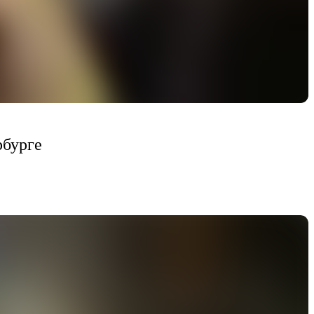
рбурге