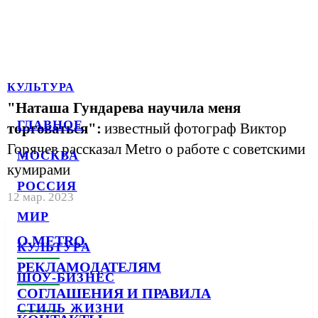
КУЛЬТУРА
"Наташа Гундарева научила меня
ГЛАВНОЕ
торговаться":
известный фотограф Виктор
Горячев рассказал Metro о работе с советскими
МОСКВА
кумирами
РОССИЯ
12 мар. 2023
МИР
О METRO
КУЛЬТУРА
РЕКЛАМОДАТЕЛЯМ
ШОУ-БИЗНЕС
СОГЛАШЕНИЯ И ПРАВИЛА
СТИЛЬ ЖИЗНИ