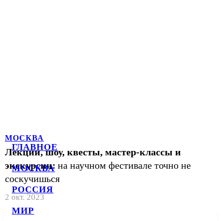
МОСКВА
ГЛАВНОЕ
Лекции, шоу, квесты, мастер-классы и
экскурсии:
на научном фестивале точно не
МОСКВА
соскучишься
РОССИЯ
2 окт. 2023
МИР