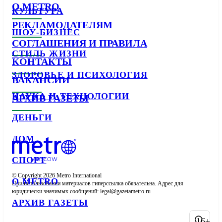
О METRO
КУЛЬТУРА
РЕКЛАМОДАТЕЛЯМ
ШОУ-БИЗНЕС
СОГЛАШЕНИЯ И ПРАВИЛА
СТИЛЬ ЖИЗНИ
КОНТАКТЫ
ЗДОРОВЬЕ И ПСИХОЛОГИЯ
ВАКАНСИИ
НАУКА И ТЕХНОЛОГИИ
АРХИВ ГАЗЕТЫ
ДЕНЬГИ
ДОМ
СПОРТ
© Copyright 2026 Metro International

О METRO
При использовании материалов гиперссылка обязательна. Адрес для 
юридически значимых сообщений: 
АРХИВ ГАЗЕТЫ
16+