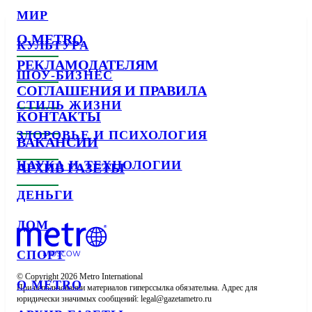
МИР
О METRO
КУЛЬТУРА
РЕКЛАМОДАТЕЛЯМ
ШОУ-БИЗНЕС
СОГЛАШЕНИЯ И ПРАВИЛА
СТИЛЬ ЖИЗНИ
КОНТАКТЫ
ЗДОРОВЬЕ И ПСИХОЛОГИЯ
ВАКАНСИИ
НАУКА И ТЕХНОЛОГИИ
АРХИВ ГАЗЕТЫ
ДЕНЬГИ
ДОМ
СПОРТ
© Copyright 2026 Metro International

О METRO
При использовании материалов гиперссылка обязательна. Адрес для 
юридически значимых сообщений: 