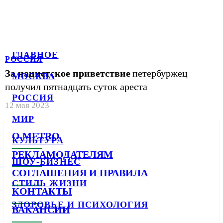
ГЛАВНОЕ
РОССИЯ
За нацистское приветствие
петербуржец
МОСКВА
получил пятнадцать суток ареста
РОССИЯ
12 мая 2023
МИР
О METRO
КУЛЬТУРА
РЕКЛАМОДАТЕЛЯМ
ШОУ-БИЗНЕС
СОГЛАШЕНИЯ И ПРАВИЛА
СТИЛЬ ЖИЗНИ
КОНТАКТЫ
ЗДОРОВЬЕ И ПСИХОЛОГИЯ
ВАКАНСИИ