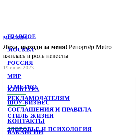
ГЛАВНОЕ
МОСКВА
Лёха, выходи за меня!
Репортёр Metro
МОСКВА
вжилась в роль невесты
РОССИЯ
19 июля 2023
МИР
О METRO
КУЛЬТУРА
РЕКЛАМОДАТЕЛЯМ
ШОУ-БИЗНЕС
СОГЛАШЕНИЯ И ПРАВИЛА
СТИЛЬ ЖИЗНИ
КОНТАКТЫ
ЗДОРОВЬЕ И ПСИХОЛОГИЯ
ВАКАНСИИ