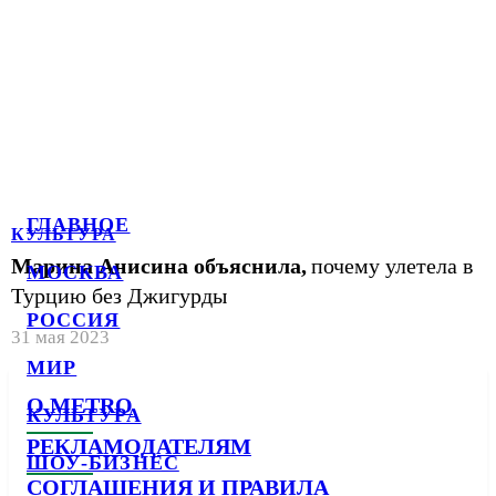
ГЛАВНОЕ
КУЛЬТУРА
Марина Анисина объяснила,
почему улетела в
МОСКВА
Турцию без Джигурды
РОССИЯ
31 мая 2023
МИР
О METRO
КУЛЬТУРА
РЕКЛАМОДАТЕЛЯМ
ШОУ-БИЗНЕС
СОГЛАШЕНИЯ И ПРАВИЛА