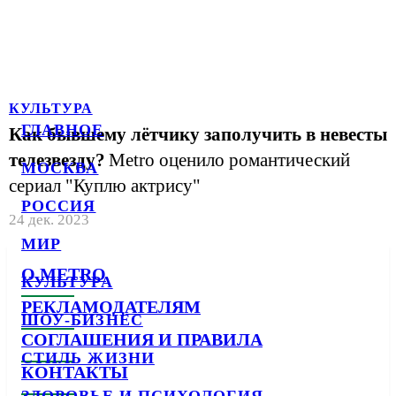
КУЛЬТУРА
ГЛАВНОЕ
Как бывшему лётчику заполучить в невесты
телезвезду?
Metro оценило романтический
МОСКВА
сериал "Куплю актрису"
РОССИЯ
24 дек. 2023
МИР
О METRO
КУЛЬТУРА
РЕКЛАМОДАТЕЛЯМ
ШОУ-БИЗНЕС
СОГЛАШЕНИЯ И ПРАВИЛА
СТИЛЬ ЖИЗНИ
КОНТАКТЫ