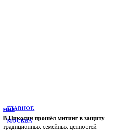
ГЛАВНОЕ
МИР
В Никосии прошёл митинг в защиту
МОСКВА
традиционных семейных ценностей