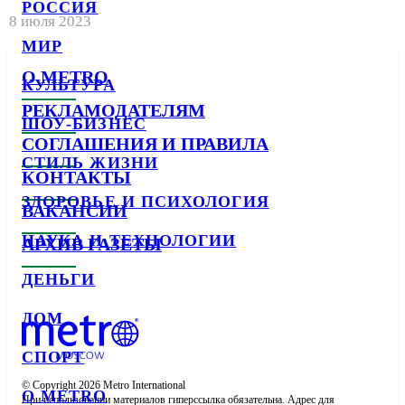
РОССИЯ
8 июля 2023
МИР
О METRO
КУЛЬТУРА
РЕКЛАМОДАТЕЛЯМ
ШОУ-БИЗНЕС
СОГЛАШЕНИЯ И ПРАВИЛА
СТИЛЬ ЖИЗНИ
КОНТАКТЫ
ЗДОРОВЬЕ И ПСИХОЛОГИЯ
ВАКАНСИИ
НАУКА И ТЕХНОЛОГИИ
АРХИВ ГАЗЕТЫ
ДЕНЬГИ
ДОМ
СПОРТ
© Copyright 2026 Metro International

О METRO
При использовании материалов гиперссылка обязательна. Адрес для 