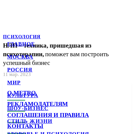
ПСИХОЛОГИЯ
ГЛАВНОЕ
НЛП – техника, пришедшая из
психотерапии,
поможет вам построить
МОСКВА
успешный бизнес
РОССИЯ
11 мар. 2023
МИР
О METRO
КУЛЬТУРА
РЕКЛАМОДАТЕЛЯМ
ШОУ-БИЗНЕС
СОГЛАШЕНИЯ И ПРАВИЛА
СТИЛЬ ЖИЗНИ
КОНТАКТЫ