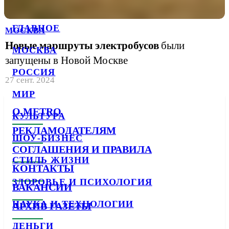
ГЛАВНОЕ
МОСКВА
Новые маршруты электробусов
были
МОСКВА
запущены в Новой Москве
РОССИЯ
27 сент. 2024
МИР
О METRO
КУЛЬТУРА
РЕКЛАМОДАТЕЛЯМ
ШОУ-БИЗНЕС
СОГЛАШЕНИЯ И ПРАВИЛА
СТИЛЬ ЖИЗНИ
КОНТАКТЫ
ЗДОРОВЬЕ И ПСИХОЛОГИЯ
ВАКАНСИИ
НАУКА И ТЕХНОЛОГИИ
АРХИВ ГАЗЕТЫ
ДЕНЬГИ