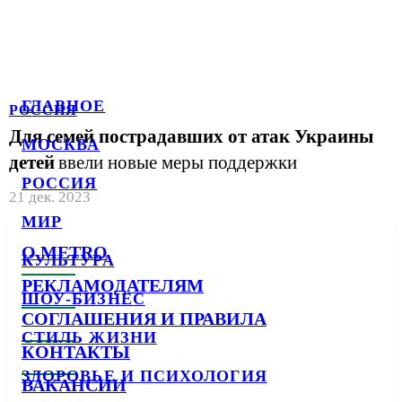
ГЛАВНОЕ
РОССИЯ
Для семей пострадавших от атак Украины
МОСКВА
детей
ввели новые меры поддержки
РОССИЯ
21 дек. 2023
МИР
О METRO
КУЛЬТУРА
РЕКЛАМОДАТЕЛЯМ
ШОУ-БИЗНЕС
СОГЛАШЕНИЯ И ПРАВИЛА
СТИЛЬ ЖИЗНИ
КОНТАКТЫ
ЗДОРОВЬЕ И ПСИХОЛОГИЯ
ВАКАНСИИ