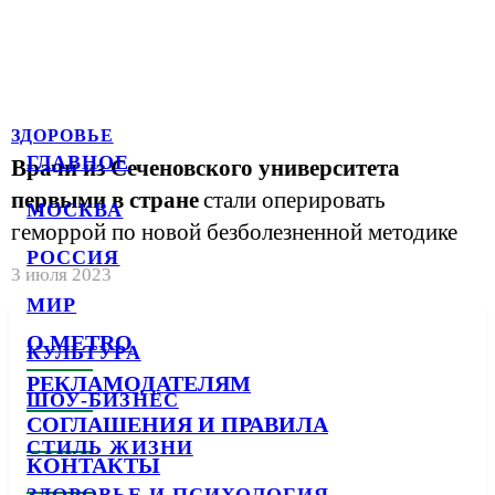
ЗДОРОВЬЕ
ГЛАВНОЕ
Врачи из Сеченовского университета
первыми в стране
стали оперировать
МОСКВА
геморрой по новой безболезненной методике
РОССИЯ
3 июля 2023
МИР
О METRO
КУЛЬТУРА
РЕКЛАМОДАТЕЛЯМ
ШОУ-БИЗНЕС
СОГЛАШЕНИЯ И ПРАВИЛА
СТИЛЬ ЖИЗНИ
КОНТАКТЫ