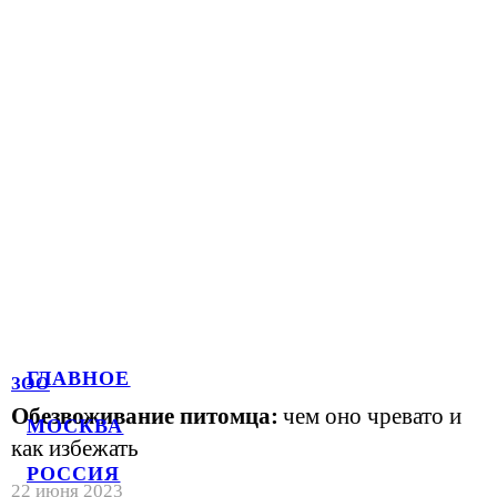
ГЛАВНОЕ
ЗОО
Обезвоживание питомца:
чем оно чревато и
МОСКВА
как избежать
РОССИЯ
22 июня 2023