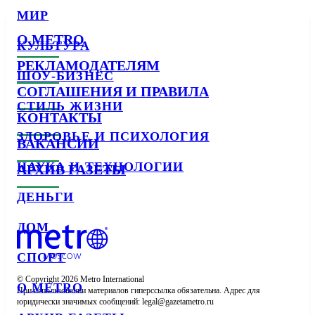
МИР
О METRO
КУЛЬТУРА
РЕКЛАМОДАТЕЛЯМ
ШОУ-БИЗНЕС
СОГЛАШЕНИЯ И ПРАВИЛА
СТИЛЬ ЖИЗНИ
КОНТАКТЫ
ЗДОРОВЬЕ И ПСИХОЛОГИЯ
ВАКАНСИИ
НАУКА И ТЕХНОЛОГИИ
АРХИВ ГАЗЕТЫ
ДЕНЬГИ
ДОМ
СПОРТ
© Copyright 2026 Metro International

О METRO
При использовании материалов гиперссылка обязательна. Адрес для 
юридически значимых сообщений: 