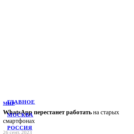
ГЛАВНОЕ
МИР
WhatsApp перестанет работать
на старых
МОСКВА
смартфонах
РОССИЯ
26 сент. 2023