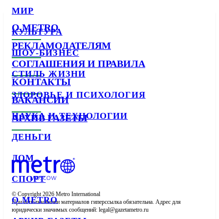
МИР
О METRO
КУЛЬТУРА
РЕКЛАМОДАТЕЛЯМ
ШОУ-БИЗНЕС
СОГЛАШЕНИЯ И ПРАВИЛА
СТИЛЬ ЖИЗНИ
КОНТАКТЫ
ЗДОРОВЬЕ И ПСИХОЛОГИЯ
ВАКАНСИИ
НАУКА И ТЕХНОЛОГИИ
АРХИВ ГАЗЕТЫ
ДЕНЬГИ
ДОМ
СПОРТ
© Copyright 2026 Metro International

О METRO
При использовании материалов гиперссылка обязательна. Адрес для 
юридически значимых сообщений: 